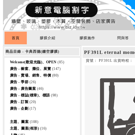
首頁
膠膜介紹
膠膜施作
問與答
商品目錄 - 卡典西德(鏤空膠膜)
PF391L eternal mom
貨號： PF391L 出貨時程：
Welcome(歡迎光臨)、OPEN
(85)
廣告 - 櫥窗、攤位、展覽
(147)
廣告 - 賣場、銷售、特價
(80)
廣告 - 季節
(26)
廣告 - 廣告圖案
(46)
廣告 - 標誌(標章)、標語
(98)
廣告 - 訂製
(20)
廣告 - 企劃
(17)
主題、圖案
(108)
主題、圖案(框形)
(16)