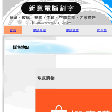
首頁
膠膜介紹
膠膜施作
問與答
販售地點
蝦皮購物