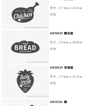
尺寸：17.3cm x 23.0cm
NT$
ADI502F 麵包類
尺寸：12.6cm x 28.0cm
NT$
ADI501F 草莓類
尺寸：17.0cm x 23.5cm
NT$
ADI310L 雞