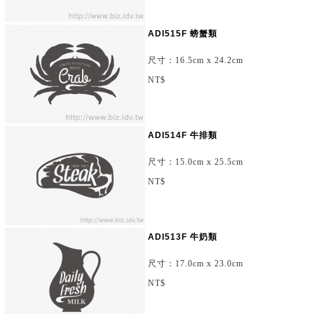
ADI515F 螃蟹類
尺寸：16.5cm x 24.2cm
NT$
ADI514F 牛排類
尺寸：15.0cm x 25.5cm
NT$
ADI513F 牛奶類
尺寸：17.0cm x 23.0cm
NT$