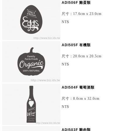
ADI506F 雞蛋類
尺寸：17.6cm x 23.0cm
NT$
ADI505F 有機類
尺寸：20.0cm x 20.5cm
NT$
ADI504F 葡萄酒類
尺寸：8.0cm x 32.0cm
NT$
ADI503F 雞肉類