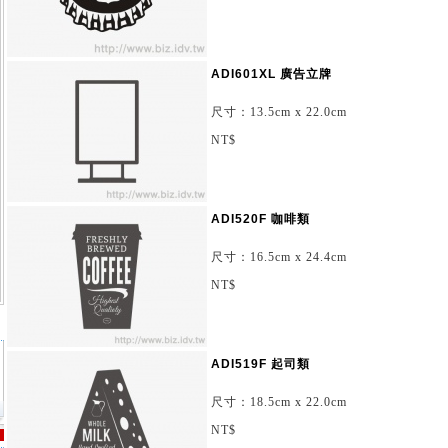
ADI601XL 廣告立牌
尺寸：13.5cm x 22.0cm
NT$
ADI520F 咖啡類
尺寸：16.5cm x 24.4cm
NT$
ADI519F 起司類
尺寸：18.5cm x 22.0cm
NT$