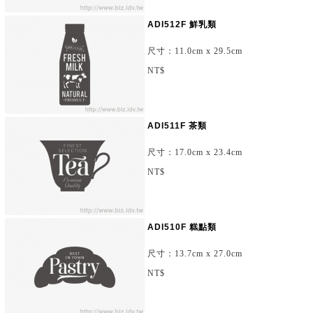
ADI512F 鮮乳類
尺寸：11.0cm x 29.5cm
NT$
ADI511F 茶類
尺寸：17.0cm x 23.4cm
NT$
ADI510F 糕點類
尺寸：13.7cm x 27.0cm
NT$