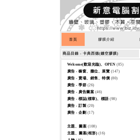
首頁
膠膜介紹
商品目錄 - 卡典西德(鏤空膠膜)
Welcome(歡迎光臨)、OPEN
(85)
廣告 - 櫥窗、攤位、展覽
(147)
廣告 - 賣場、銷售、特價
(80)
廣告 - 季節
(26)
廣告 - 廣告圖案
(46)
廣告 - 標誌(標章)、標語
(98)
廣告 - 訂製
(20)
廣告 - 企劃
(17)
主題、圖案
(108)
主題、圖案(框形)
(16)