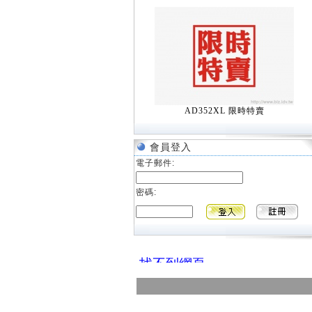
AD352XL 限時特賣
會員登入
電子郵件:
密碼: