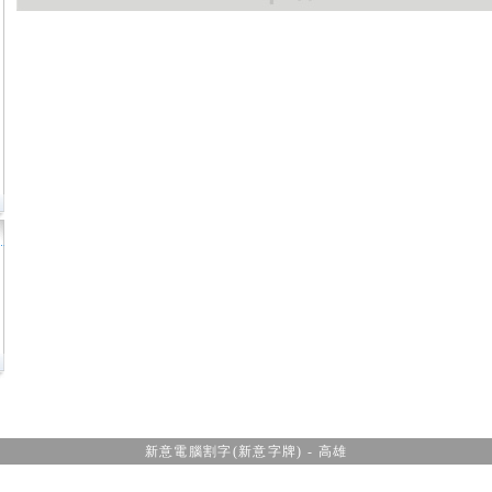
新意電腦割字(新意字牌) - 高雄