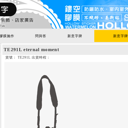
膠膜施作
問與答
新意字牌
新意字牌
TE291L eternal moment
貨號： TE291L 出貨時程：