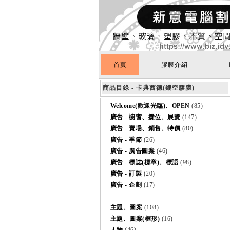
首頁
膠膜介紹
商品目錄 - 卡典西德(鏤空膠膜)
Welcome(歡迎光臨)、OPEN
(85)
廣告 - 櫥窗、攤位、展覽
(147)
廣告 - 賣場、銷售、特價
(80)
廣告 - 季節
(26)
廣告 - 廣告圖案
(46)
廣告 - 標誌(標章)、標語
(98)
廣告 - 訂製
(20)
廣告 - 企劃
(17)
主題、圖案
(108)
主題、圖案(框形)
(16)