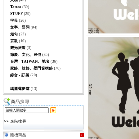
人物
(46)
Tattoo
(30)
STUFF
(29)
字母
(26)
文字、語詞
(94)
短句
(25)
宗教
(10)
觀光旅遊
(5)
節慶、文化、民俗
(35)
台灣 - TAIWAN、地名
(36)
家飾、紋飾、壁門窗橫飾
(70)
綜合 - 訂製
(20)
瑪麗蓮夢露
(13)
商品搜尋
>> 進階搜尋
隨機商品