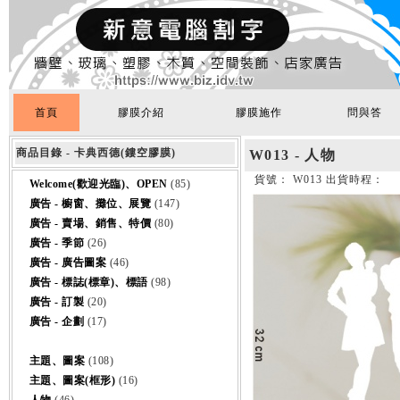
首頁
膠膜介紹
膠膜施作
問與答
商品目錄 - 卡典西德(鏤空膠膜)
W013 - 人物
貨號： W013 出貨時程：
Welcome(歡迎光臨)、OPEN
(85)
廣告 - 櫥窗、攤位、展覽
(147)
廣告 - 賣場、銷售、特價
(80)
廣告 - 季節
(26)
廣告 - 廣告圖案
(46)
廣告 - 標誌(標章)、標語
(98)
廣告 - 訂製
(20)
廣告 - 企劃
(17)
主題、圖案
(108)
主題、圖案(框形)
(16)