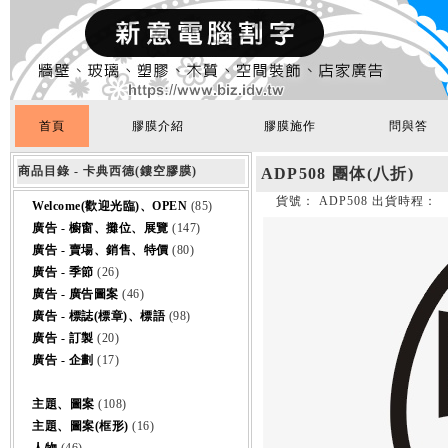
首頁
膠膜介紹
膠膜施作
問與答
商品目錄 - 卡典西德(鏤空膠膜)
ADP508 團体(八折)
貨號： ADP508 出貨時程：
Welcome(歡迎光臨)、OPEN
(85)
廣告 - 櫥窗、攤位、展覽
(147)
廣告 - 賣場、銷售、特價
(80)
廣告 - 季節
(26)
廣告 - 廣告圖案
(46)
廣告 - 標誌(標章)、標語
(98)
廣告 - 訂製
(20)
廣告 - 企劃
(17)
主題、圖案
(108)
主題、圖案(框形)
(16)