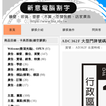
首頁
膠膜介紹
膠膜施作
問與答
商品目錄 - 卡典西德(鏤空膠膜)
ADC362F 大型門牌號
貨號： AD362F 出貨時程：
Welcome(歡迎光臨)、OPEN
(85)
廣告 - 櫥窗、攤位、展覽
(147)
廣告 - 賣場、銷售、特價
(80)
廣告 - 季節
(26)
廣告 - 廣告圖案
(46)
廣告 - 標誌(標章)、標語
(98)
廣告 - 訂製
(20)
廣告 - 企劃
(17)
主題、圖案
(108)
主題、圖案(框形)
(16)