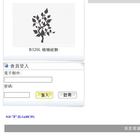
B326L 植物紋飾
會員登入
電子郵件:
密碼:
新意電腦