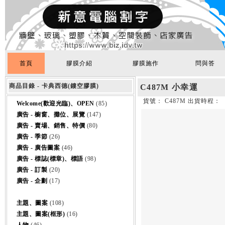
首頁
膠膜介紹
膠膜施作
問與答
商品目錄 - 卡典西德(鏤空膠膜)
C487M 小幸運
貨號： C487M 出貨時程：
Welcome(歡迎光臨)、OPEN
(85)
廣告 - 櫥窗、攤位、展覽
(147)
廣告 - 賣場、銷售、特價
(80)
廣告 - 季節
(26)
廣告 - 廣告圖案
(46)
廣告 - 標誌(標章)、標語
(98)
廣告 - 訂製
(20)
廣告 - 企劃
(17)
主題、圖案
(108)
主題、圖案(框形)
(16)