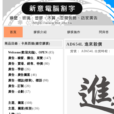
首頁
膠膜介紹
膠膜施作
問與答
商品目錄 - 卡典西德(鏤空膠膜)
AD654L 進來殺價
貨號： AD654L 出貨時程：
Welcome(歡迎光臨)、OPEN
(85)
廣告 - 櫥窗、攤位、展覽
(147)
廣告 - 賣場、銷售、特價
(80)
廣告 - 季節
(26)
廣告 - 廣告圖案
(46)
廣告 - 標誌(標章)、標語
(98)
廣告 - 訂製
(20)
廣告 - 企劃
(17)
主題、圖案
(108)
主題、圖案(框形)
(16)