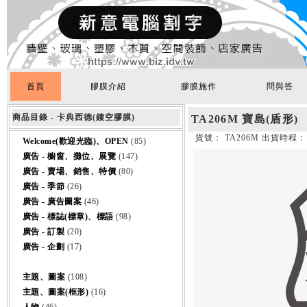
首頁
膠膜介紹
膠膜施作
問與答
商品目錄 - 卡典西德(鏤空膠膜)
TA206M 寶島(盾形)
貨號： TA206M 出貨時程：
Welcome(歡迎光臨)、OPEN
(85)
廣告 - 櫥窗、攤位、展覽
(147)
廣告 - 賣場、銷售、特價
(80)
廣告 - 季節
(26)
廣告 - 廣告圖案
(46)
廣告 - 標誌(標章)、標語
(98)
廣告 - 訂製
(20)
廣告 - 企劃
(17)
主題、圖案
(108)
主題、圖案(框形)
(16)