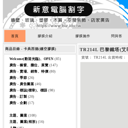
首頁
膠膜介紹
膠膜施作
問與答
商品目錄 - 卡典西德(鏤空膠膜)
TR214L 巴黎鐵塔(
貨號： TR214L 出貨時程：
Welcome(歡迎光臨)、OPEN
(85)
廣告 - 櫥窗、攤位、展覽
(147)
廣告 - 賣場、銷售、特價
(80)
廣告 - 季節
(26)
廣告 - 廣告圖案
(46)
廣告 - 標誌(標章)、標語
(98)
廣告 - 訂製
(20)
廣告 - 企劃
(17)
主題、圖案
(108)
主題、圖案(框形)
(16)