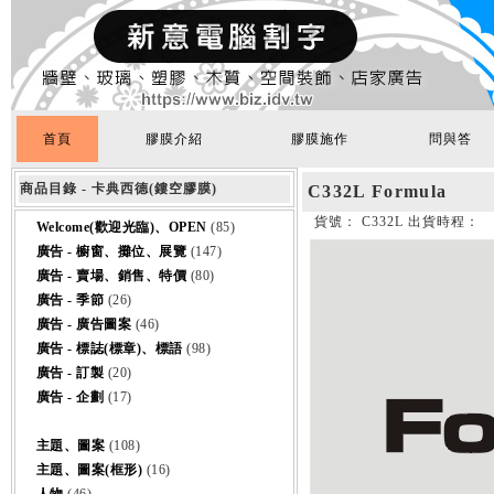
首頁
膠膜介紹
膠膜施作
問與答
商品目錄 - 卡典西德(鏤空膠膜)
C332L Formula
貨號： C332L 出貨時程：
Welcome(歡迎光臨)、OPEN
(85)
廣告 - 櫥窗、攤位、展覽
(147)
廣告 - 賣場、銷售、特價
(80)
廣告 - 季節
(26)
廣告 - 廣告圖案
(46)
廣告 - 標誌(標章)、標語
(98)
廣告 - 訂製
(20)
廣告 - 企劃
(17)
主題、圖案
(108)
主題、圖案(框形)
(16)