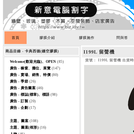
首頁
膠膜介紹
膠膜施作
問與答
商品目錄 - 卡典西德(鏤空膠膜)
I199L 留聲機
貨號： I199L 留聲機 出貨
Welcome(歡迎光臨)、OPEN
(85)
廣告 - 櫥窗、攤位、展覽
(147)
廣告 - 賣場、銷售、特價
(80)
廣告 - 季節
(26)
廣告 - 廣告圖案
(46)
廣告 - 標誌(標章)、標語
(98)
廣告 - 訂製
(20)
廣告 - 企劃
(17)
主題、圖案
(108)
主題、圖案(框形)
(16)