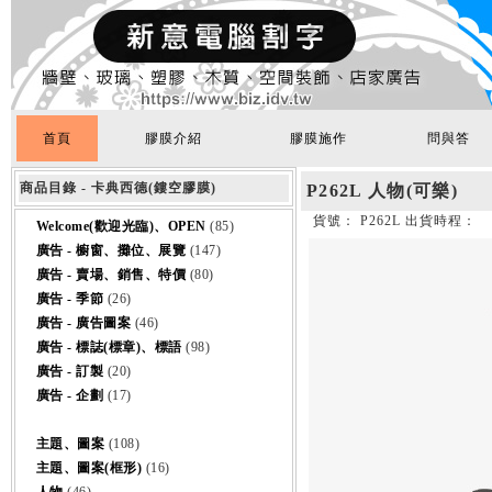
首頁
膠膜介紹
膠膜施作
問與答
商品目錄 - 卡典西德(鏤空膠膜)
P262L 人物(可樂)
貨號： P262L 出貨時程：
Welcome(歡迎光臨)、OPEN
(85)
廣告 - 櫥窗、攤位、展覽
(147)
廣告 - 賣場、銷售、特價
(80)
廣告 - 季節
(26)
廣告 - 廣告圖案
(46)
廣告 - 標誌(標章)、標語
(98)
廣告 - 訂製
(20)
廣告 - 企劃
(17)
主題、圖案
(108)
主題、圖案(框形)
(16)